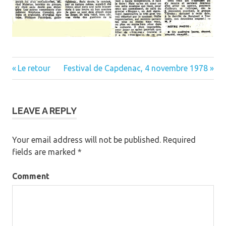
Previous
Le retour
Next
Festival de Capdenac, 4 novembre 1978
Post
Post:
Post:
navigation
LEAVE A REPLY
Your email address will not be published.
Required
fields are marked
*
Comment