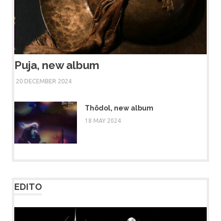
Puja, new album
20 DECEMBER 2024
Thödol, new album
18 MAY 2024
EDITO