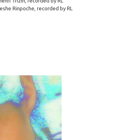
enri Trizin, recorded by RL
eshe Rinpoche, recorded by RL