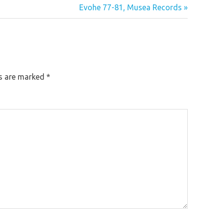
Next
Evohe 77-81, Musea Records
Post:
ds are marked
*