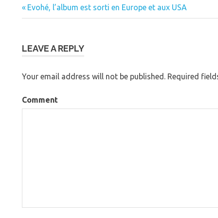
Previous
Evohé, l’album est sorti en Europe et aux USA
Post
Post:
navigation
LEAVE A REPLY
Your email address will not be published.
Required fiel
Comment