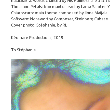
Kalachakra: words chanted by His Holiness the 34th M
Thousand Petals: bön mantra lead by Lama Samten Y
Chiaroscuro: main theme composed by Ilona Maijala
Software: Noteworthy Composer, Steinberg Cubase
Cover photo: Stéphanie, by RL
Kéomaré Productions, 2019
To Stéphanie