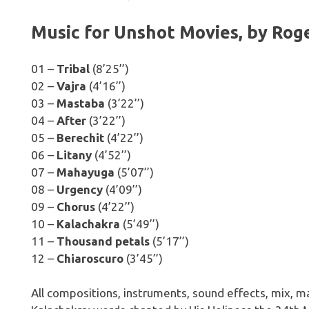
Music for Unshot Movies, by Rog
01 –
Tribal
(8’25’’)
02 –
Vajra
(4’16’’)
03 –
Mastaba
(3’22’’)
04 –
After
(3’22’’)
05 –
Berechit
(4’22’’)
06 –
Litany
(4’52’’)
07 –
Mahayuga
(5’07’’)
08 –
Urgency
(4’09’’)
09 –
Chorus
(4’22’’)
10 –
Kalachakra
(5’49’’)
11 –
Thousand petals
(5’17’’)
12 –
Chiaroscuro
(3’45’’)
All compositions, instruments, sound effects, mix, 