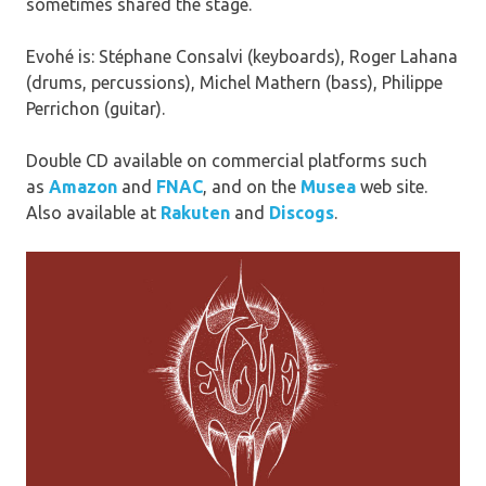
sometimes shared the stage.
Evohé is: Stéphane Consalvi (keyboards), Roger Lahana
(drums, percussions), Michel Mathern (bass), Philippe
Perrichon (guitar).
Double CD available on commercial platforms such
as
Amazon
and
FNAC
, and on the
Musea
web site.
Also available at
Rakuten
and
Discogs
.