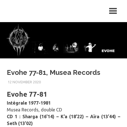
Skip
Evohé
to
content
Evohe 77-81, Musea Records
12 NOVEMBER 2020
Evohe 77-81
Intégrale 1977-1981
Musea Records, double CD
CD 1 : Sharga (16’14) – K’a (18’22) – Aïra (13’44) –
Seth (13’02)