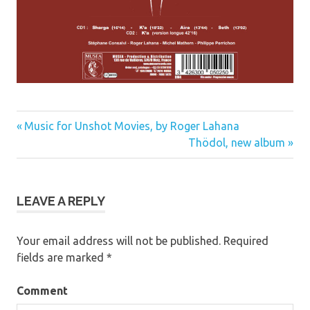
Previous
Music for Unshot Movies, by Roger Lahana
Post
Post:
Next
Thödol, new album
Post:
navigation
LEAVE A REPLY
Your email address will not be published.
Required
fields are marked
*
Comment