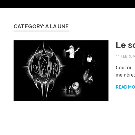
CATEGORY: A LA UNE
Le so
11 FEBRUA
Coucou, n
membres 
READ M